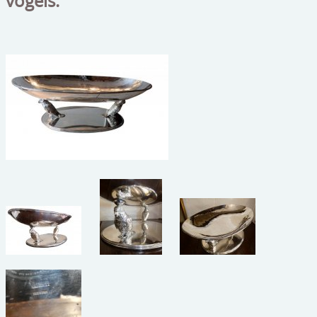
vogels.
beelden
CONTACT
meubels
reclamevoorwerpen/merken
curiosa
schilderijen
porselein/aardewerk
juwelen/horloges/brillen
medailles/munten/bankbiljetten
ets/tekening/litho/gravure
glaswerk
lamp/luchter