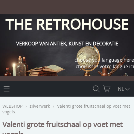
THE RETROHOUSE
VERKOOP VAN ANTIEK, KUNST EN DECORATIE
choose you language here
choisissez votre langue ici
THE RETROHOUSE
NL
WEBSHOP
WEBSHOP
›
zilverwerk
›
Valenti grote fruitschaal op voet met
vogels.
OUTLET
INFO
Valenti grote fruitschaal op voet met
religie
KLANT WORDEN / INLOGGEN