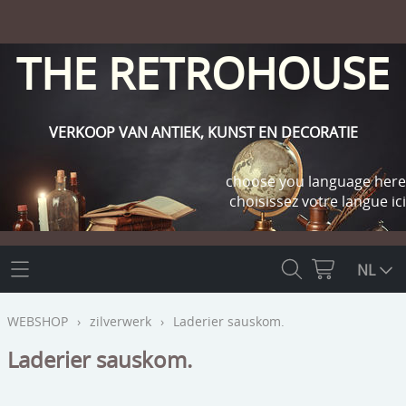
THE RETROHOUSE
VERKOOP VAN ANTIEK, KUNST EN DECORATIE
choose you language here
choisissez votre langue ici
THE RETROHOUSE
NL
WEBSHOP
WEBSHOP
›
zilverwerk
›
Laderier sauskom.
OUTLET
Laderier sauskom.
INFO
religie
KLANT WORDEN / INLOGGEN