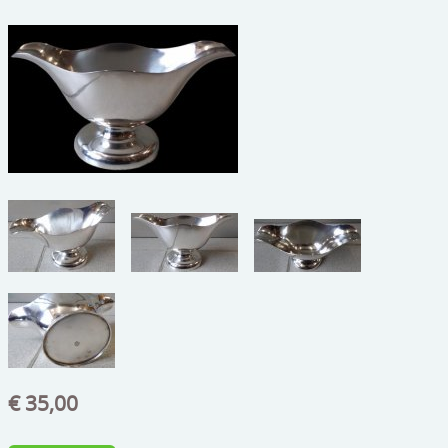
beelden
CONTACT
meubels
reclamevoorwerpen/merken
curiosa
schilderijen
porselein/aardewerk
juwelen/horloges/brillen
medailles/munten/bankbiljetten
ets/tekening/litho/gravure
glaswerk
€ 35,00
lamp/luchter