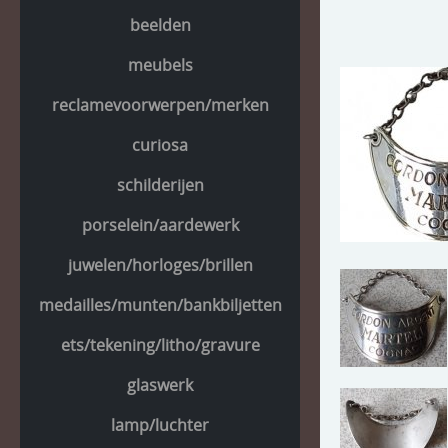
beelden
meubels
reclamevoorwerpen/merken
curiosa
schilderijen
porselein/aardewerk
juwelen/horloges/brillen
medailles/munten/bankbiljetten
ets/tekening/litho/gravure
glaswerk
lamp/luchter