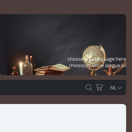
choose you language here
choisissez votre langue ici
NL