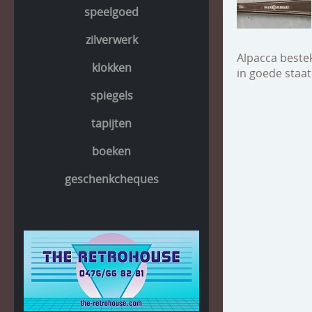
speelgoed
zilverwerk
Alpacca bestek
klokken
in goede staat
spiegels
tapijten
boeken
geschenkcheques