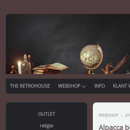
THE RETROHOUSE
WEBSHOP
INFO
KLANT 
OUTLET
WEBSHOP
›
zi
religie
Alpacca be