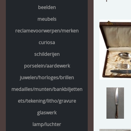
beelden
meubels
reclamevoorwerpen/merken
curiosa
schilderijen
porselein/aardewerk
juwelen/horloges/brillen
medailles/munten/bankbiljetten
ets/tekening/litho/gravure
glaswerk
lamp/luchter