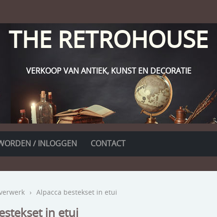
THE RETROHOUSE
VERKOOP VAN ANTIEK, KUNST EN DECORATIE
WORDEN / INLOGGEN
CONTACT
lverwerk
›
Alpacca bestekset in etui
stekset in etui