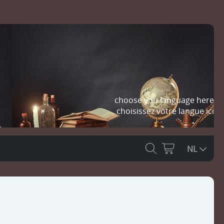
choose you language here
choisissez votre langue ici
NL