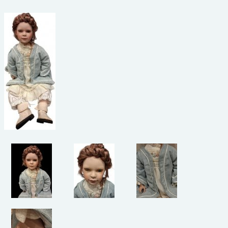
beelden
CONTACT
meubels
reclamevoorwerpen/merken
curiosa
schilderijen
porselein/aardewerk
juwelen/horloges/brillen
medailles/munten/bankbiljetten
ets/tekening/litho/gravure
glaswerk
lamp/luchter