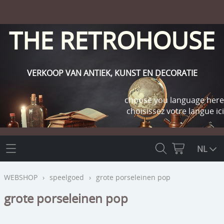
THE RETROHOUSE
VERKOOP VAN ANTIEK, KUNST EN DECORATIE
choose you language here
choisissez votre langue ici
THE RETROHOUSE
NL
WEBSHOP
WEBSHOP
›
speelgoed
›
grote porseleinen pop
OUTLET
grote porseleinen pop
INFO
religie
KLANT WORDEN / INLOGGEN