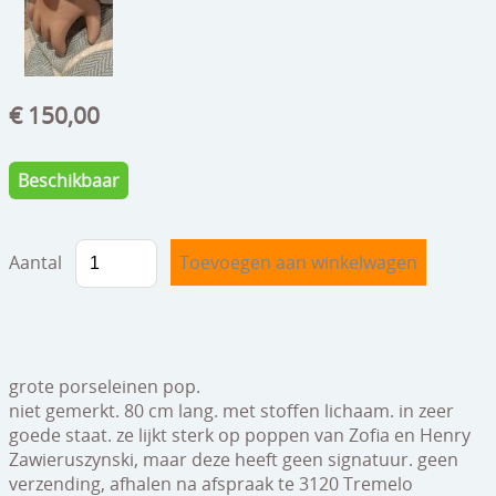
speelgoed
zilverwerk
klokken
€ 150,00
spiegels
Beschikbaar
tapijten
boeken
Aantal
geschenkcheques
grote porseleinen pop.
niet gemerkt. 80 cm lang. met stoffen lichaam. in zeer
goede staat. ze lijkt sterk op poppen van Zofia en Henry
Zawieruszynski, maar deze heeft geen signatuur. geen
verzending, afhalen na afspraak te 3120 Tremelo