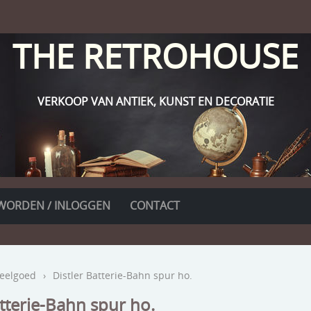
THE RETROHOUSE
VERKOOP VAN ANTIEK, KUNST EN DECORATIE
WORDEN / INLOGGEN
CONTACT
eelgoed
›
Distler Batterie-Bahn spur ho.
atterie-Bahn spur ho.