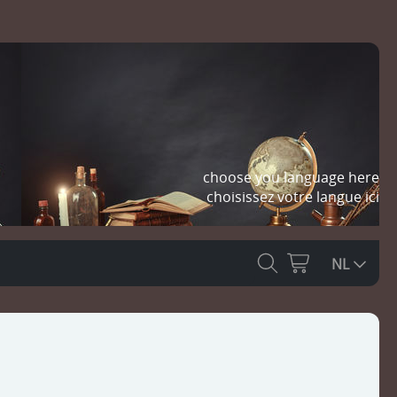
choose you language here
choisissez votre langue ici
NL