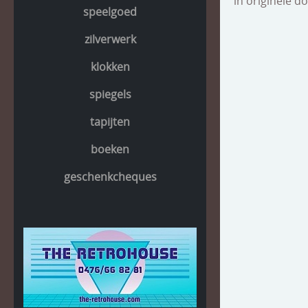
in originele 
speelgoed
zilverwerk
klokken
spiegels
tapijten
boeken
geschenkcheques