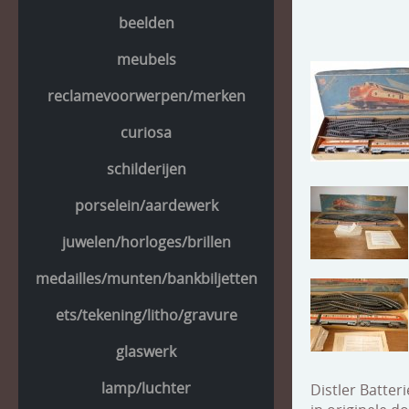
beelden
meubels
reclamevoorwerpen/merken
curiosa
schilderijen
porselein/aardewerk
juwelen/horloges/brillen
medailles/munten/bankbiljetten
ets/tekening/litho/gravure
glaswerk
lamp/luchter
Distler Batter