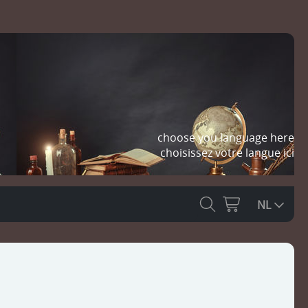
choose you language here
choisissez votre langue ici
NL