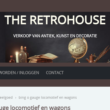
THE RETROHOUSE
VERKOOP VAN ANTIEK, KUNST EN DECORATIE
WORDEN / INLOGGEN
CONTACT
eelgoed
›
bing o gauge locomotief en wagons
uge locomotief en wagons