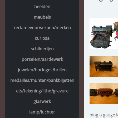
beelden
meubels
reclamevoorwerpen/merken
curiosa
schilderijen
porselein/aardewerk
juwelen/horloges/brillen
medailles/munten/bankbiljetten
ets/tekening/litho/gravure
glaswerk
lamp/luchter
bing o gauge 