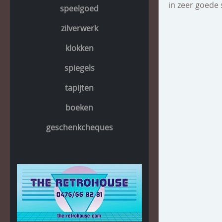
in zeer goede 
speelgoed
zilverwerk
klokken
spiegels
tapijten
boeken
geschenkcheques