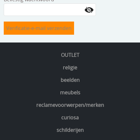
speelgoed
zilverwerk
klokken
spiegels
tapijten
OUTLET
boeken
religie
geschenkcheques
beelden
meubels
reclamevoorwerpen/merken
curiosa
schilderijen