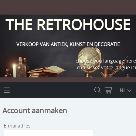
THE RETROHOUSE
VERKOOP VAN ANTIEK, KUNST EN DECORATIE
choose you language here
choisissez votre langue ici
THE RETROHOUSE
NL
WEBSHOP
Account aanmaken
OUTLET
INFO
E-mailadres
religie
KLANT WORDEN / INLOGGEN