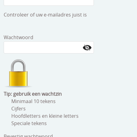
beelden
Controleer of uw e-mailadres juist is
CONTACT
meubels
reclamevoorwerpen/merken
Wachtwoord
curiosa
schilderijen
porselein/aardewerk
juwelen/horloges/brillen
medailles/munten/bankbiljetten
Tip: gebruik een wachtzin
Minimaal 10 tekens
ets/tekening/litho/gravure
Cijfers
Hoofdletters en kleine letters
glaswerk
Speciale tekens
lamp/luchter
Bevestig wachtwoord