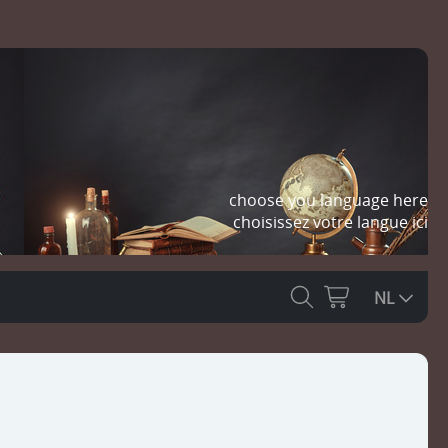
choose you language here
choisissez votre langue ici
NL