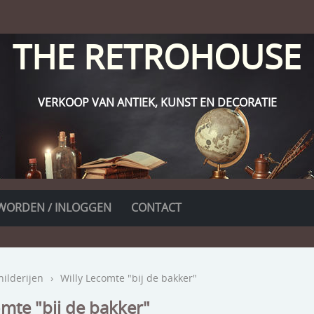
THE RETROHOUSE
VERKOOP VAN ANTIEK, KUNST EN DECORATIE
WORDEN / INLOGGEN
CONTACT
hilderijen
›
Willy Lecomte "bij de bakker"
omte "bij de bakker"