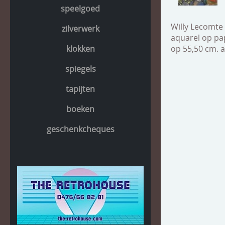
speelgoed
Willy Lecomte 
zilverwerk
aquarel op pap
klokken
op 55,50 cm. a
spiegels
tapijten
boeken
geschenkcheques