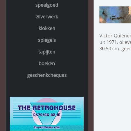
speelgoed
zilverwerk
klokken
Victor Quiéne
spiegels
uit 1971. olie
80,50 cm. geen
tapijten
boeken
geschenkcheques