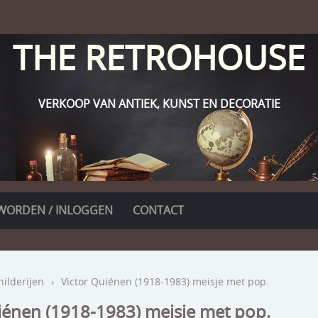
THE RETROHOUSE
VERKOOP VAN ANTIEK, KUNST EN DECORATIE
WORDEN / INLOGGEN
CONTACT
hilderijen
›
Victor Quiénen (1918-1983) meisje met pop.
iénen (1918-1983) meisje met pop.