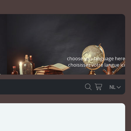
choose you language here
choisissez votre langue ici
NL