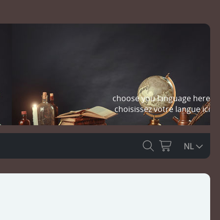
choose you language here
choisissez votre langue ici
NL