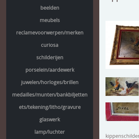
beelden
meubels
reclamevoorwerpen/merken
curiosa
schilderijen
porselein/aardewerk
juwelen/horloges/brillen
medailles/munten/bankbiljetten
ets/tekening/litho/gravure
glaswerk
lamp/luchter
kippenschilder