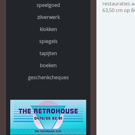
restauraties a
speelgoed
63,50 cm op 8
zilverwerk
klokken
spiegels
tapijten
boeken
geschenkcheques