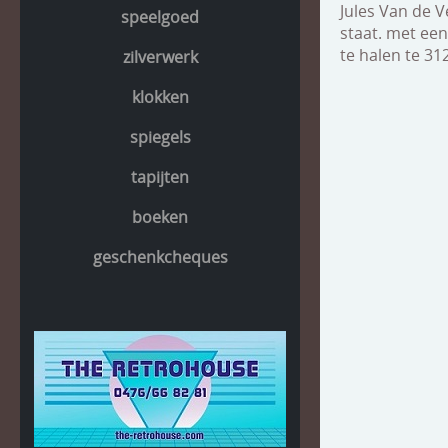
Jules Van de V
speelgoed
staat. met een
te halen te 3
zilverwerk
klokken
spiegels
tapijten
boeken
geschenkcheques