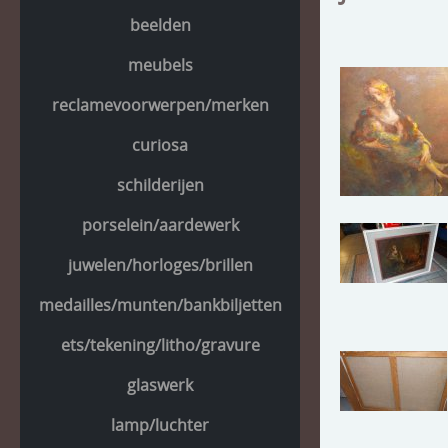
beelden
meubels
reclamevoorwerpen/merken
curiosa
schilderijen
porselein/aardewerk
juwelen/horloges/brillen
medailles/munten/bankbiljetten
ets/tekening/litho/gravure
glaswerk
lamp/luchter