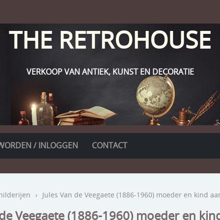
THE RETROHOUSE
VERKOOP VAN ANTIEK, KUNST EN DECORATIE
WORDEN / INLOGGEN
CONTACT
hilderijen
›
Jules Van de Veegaete (1886-1960) moeder en kind aa
 de Veegaete (1886-1960) moeder en kin