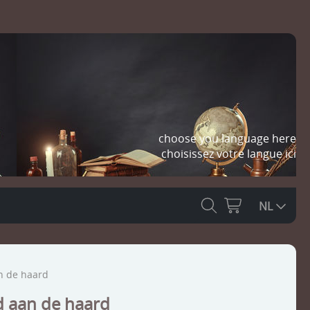
choose you language here
choisissez votre langue ici
NL
n de haard
d aan de haard