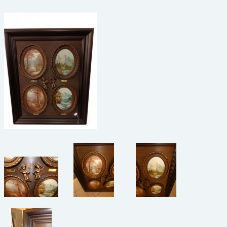
beelden
CONTACT
meubels
reclamevoorwerpen/merken
curiosa
schilderijen
porselein/aardewerk
juwelen/horloges/brillen
medailles/munten/bankbiljetten
ets/tekening/litho/gravure
glaswerk
lamp/luchter