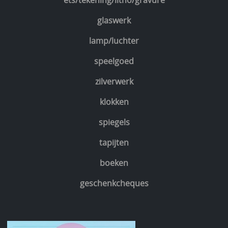
ets/tekening/litho/gravure
glaswerk
lamp/luchter
speelgoed
zilverwerk
klokken
spiegels
tapijten
boeken
geschenkcheques