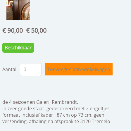
speelgoed
zilverwerk
klokken
€ 90,00
€ 50,00
spiegels
Beschikbaar
tapijten
boeken
Aantal
geschenkcheques
de 4 seizoenen Galerij Rembrandt.
in zeer goede staat. gedecoreerd met 2 engeltjes.
formaat inclusief kader : 87 cm op 73 cm. geen
verzending, afhaling na afspraak te 3120 Tremelo