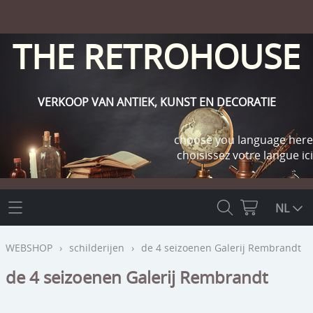
THE RETROHOUSE
VERKOOP VAN ANTIEK, KUNST EN DECORATIE
choose you language here
choisissez votre langue ici
THE RETROHOUSE
NL
WEBSHOP
WEBSHOP
›
schilderijen
›
de 4 seizoenen Galerij Rembrandt
OUTLET
de 4 seizoenen Galerij Rembrandt
INFO
religie
KLANT WORDEN / INLOGGEN