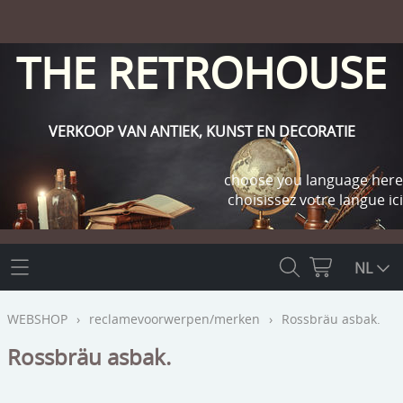
THE RETROHOUSE
VERKOOP VAN ANTIEK, KUNST EN DECORATIE
choose you language here
choisissez votre langue ici
THE RETROHOUSE
NL
WEBSHOP
WEBSHOP
›
reclamevoorwerpen/merken
›
Rossbräu asbak.
OUTLET
Rossbräu asbak.
INFO
religie
KLANT WORDEN / INLOGGEN