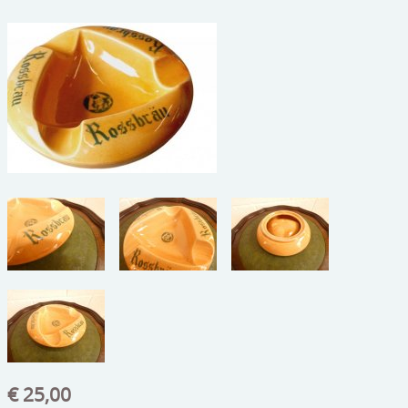
beelden
CONTACT
meubels
reclamevoorwerpen/merken
curiosa
schilderijen
porselein/aardewerk
juwelen/horloges/brillen
medailles/munten/bankbiljetten
ets/tekening/litho/gravure
glaswerk
lamp/luchter
€ 25,00