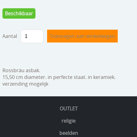
speelgoed
Beschikbaar
zilverwerk
klokken
Aantal
spiegels
tapijten
boeken
Rossbräu asbak.
15,50 cm diameter. in perfecte staat. in keramiek.
geschenkcheques
verzending mogelijk
OUTLET
religie
beelden