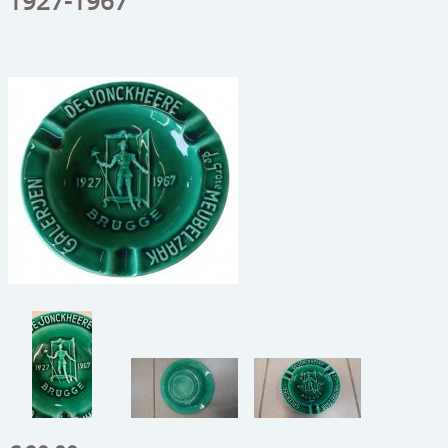
1927-1967
beelden
CONTACT
meubels
reclamevoorwerpen/merken
curiosa
schilderijen
porselein/aardewerk
juwelen/horloges/brillen
medailles/munten/bankbiljetten
ets/tekening/litho/gravure
glaswerk
lamp/luchter