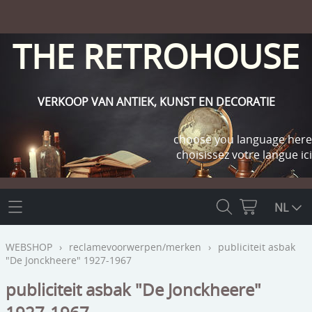
THE RETROHOUSE
VERKOOP VAN ANTIEK, KUNST EN DECORATIE
choose you language here
choisissez votre langue ici
THE RETROHOUSE
NL
WEBSHOP
WEBSHOP
›
reclamevoorwerpen/merken
›
publiciteit asbak
"De Jonckheere" 1927-1967
OUTLET
INFO
publiciteit asbak "De Jonckheere"
religie
KLANT WORDEN / INLOGGEN