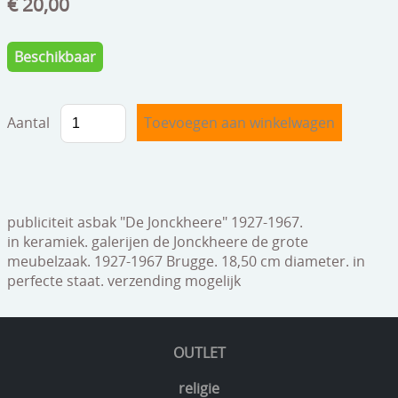
€ 20,00
speelgoed
zilverwerk
Beschikbaar
klokken
spiegels
Aantal
tapijten
boeken
publiciteit asbak "De Jonckheere" 1927-1967.
geschenkcheques
in keramiek. galerijen de Jonckheere de grote
meubelzaak. 1927-1967 Brugge. 18,50 cm diameter. in
perfecte staat. verzending mogelijk
OUTLET
religie