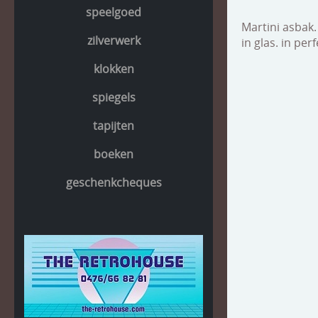
speelgoed
Martini asbak.
zilverwerk
in glas. in pe
klokken
spiegels
tapijten
boeken
geschenkcheques