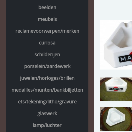
beelden
meubels
reclamevoorwerpen/merken
curiosa
schilderijen
porselein/aardewerk
juwelen/horloges/brillen
medailles/munten/bankbiljetten
ets/tekening/litho/gravure
glaswerk
lamp/luchter