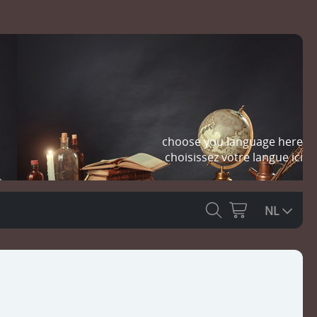
choose you language here
choisissez votre langue ici
NL