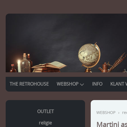
THE RETROHOUSE
WEBSHOP
INFO
KLANT 
OUTLET
WEBSHOP
›
re
religie
Martini a