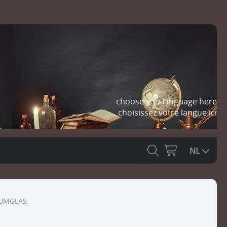
choose you language here
choisissez votre langue ici
NL
IUMGLAS.