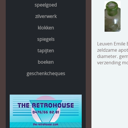
speelgoed
zilverwerk
klokken
spiegels
Leuven Emile
zeldzame apot
tapijten
diameter. geme
boeken
verzending mog
geschenkcheques