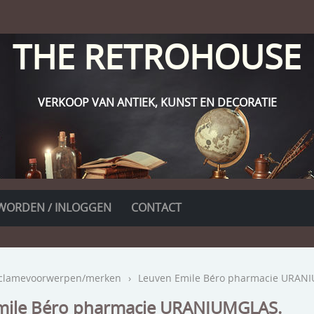
THE RETROHOUSE
VERKOOP VAN ANTIEK, KUNST EN DECORATIE
WORDEN / INLOGGEN
CONTACT
clamevoorwerpen/merken
›
Leuven Emile Béro pharmacie URAN
mile Béro pharmacie URANIUMGLAS.