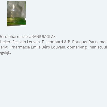
 Béro pharmacie URANIUMGLAS.
hekersfles van Leuven. F. Leonhard & P. Pouquet Paris. me
rkt : Pharmacie Emile Béro Louvain. opmerking : miniscuul c
elijk.