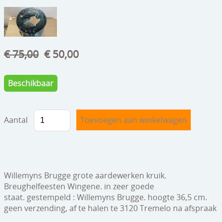
speelgoed
zilverwerk
klokken
€ 75,00
€ 50,00
spiegels
Beschikbaar
tapijten
boeken
Aantal
geschenkcheques
Willemyns Brugge grote aardewerken kruik.
Breughelfeesten Wingene.
in zeer goede
staat.
gestempeld : Willemyns Brugge.
hoogte 36,5 cm.
geen verzending, af te halen te 3120 Tremelo na afspraak