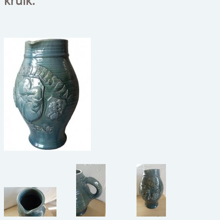
kruik.
beelden
CONTACT
meubels
reclamevoorwerpen/merken
curiosa
schilderijen
porselein/aardewerk
juwelen/horloges/brillen
medailles/munten/bankbiljetten
ets/tekening/litho/gravure
glaswerk
lamp/luchter