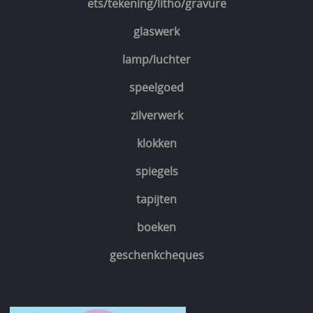
ets/tekening/litho/gravure
glaswerk
lamp/luchter
speelgoed
zilverwerk
klokken
spiegels
tapijten
boeken
geschenkcheques