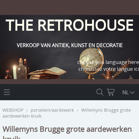
THE RETROHOUSE
VERKOOP VAN ANTIEK, KUNST EN DECORATIE
choose you language here
choisissez votre langue ici
THE RETROHOUSE
NL
WEBSHOP
WEBSHOP
›
porselein/aardewerk
›
Willemyns Brugge grote
aardewerken kruik.
OUTLET
INFO
Willemyns Brugge grote aardewerken
religie
KLANT WORDEN / INLOGGEN