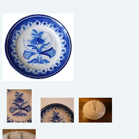
beelden
CONTACT
meubels
reclamevoorwerpen/merken
curiosa
schilderijen
porselein/aardewerk
juwelen/horloges/brillen
medailles/munten/bankbiljetten
ets/tekening/litho/gravure
glaswerk
lamp/luchter