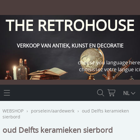
THE RETROHOUSE
VERKOOP VAN ANTIEK, KUNST EN DECORATIE
choose you language here
choisissez votre langue ici
THE RETROHOUSE
NL
WEBSHOP
WEBSHOP
›
porselein/aardewerk
›
oud Delfts keramieken
sierbord
OUTLET
INFO
oud Delfts keramieken sierbord
religie
KLANT WORDEN / INLOGGEN