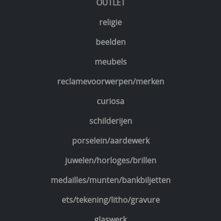
OUTLET
religie
beelden
meubels
reclamevoorwerpen/merken
curiosa
schilderijen
porselein/aardewerk
juwelen/horloges/brillen
medailles/munten/bankbiljetten
ets/tekening/litho/gravure
glaswerk