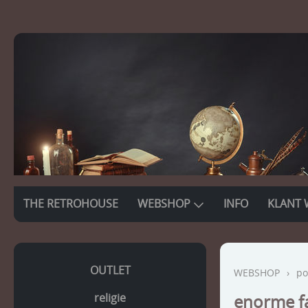
THE RETROHOUSE
WEBSHOP
INFO
KLANT 
OUTLET
WEBSHOP
›
po
religie
enorme fa