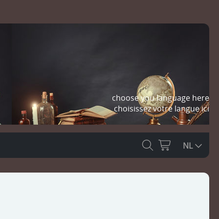
choose you language here
choisissez votre langue ici
NL