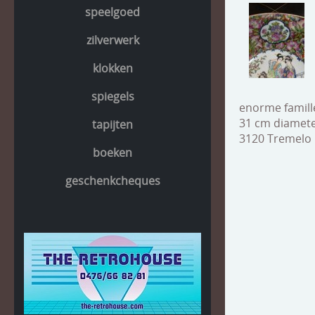
speelgoed
zilverwerk
klokken
spiegels
enorme famill
31 cm diameter
tapijten
3120 Tremelo 
boeken
geschenkcheques