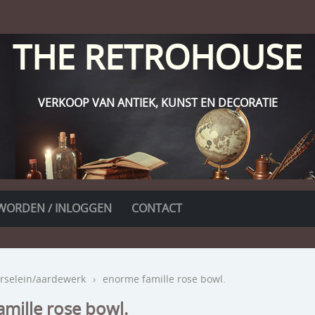
THE RETROHOUSE
VERKOOP VAN ANTIEK, KUNST EN DECORATIE
WORDEN / INLOGGEN
CONTACT
rselein/aardewerk
›
enorme famille rose bowl.
mille rose bowl.