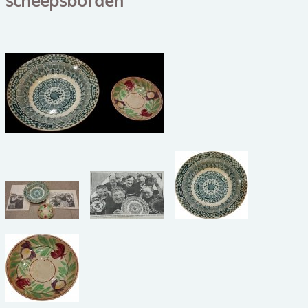
scheepsborden
beelden
CONTACT
meubels
reclamevoorwerpen/merken
curiosa
schilderijen
porselein/aardewerk
juwelen/horloges/brillen
medailles/munten/bankbiljetten
ets/tekening/litho/gravure
glaswerk
lamp/luchter