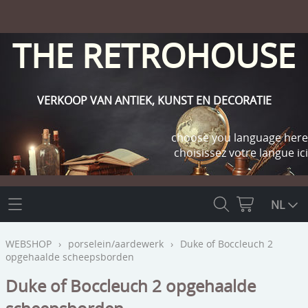
THE RETROHOUSE
VERKOOP VAN ANTIEK, KUNST EN DECORATIE
choose you language here
choisissez votre langue ici
THE RETROHOUSE
NL
WEBSHOP
WEBSHOP
›
porselein/aardewerk
›
Duke of Boccleuch 2
opgehaalde scheepsborden
OUTLET
INFO
Duke of Boccleuch 2 opgehaalde
religie
KLANT WORDEN / INLOGGEN