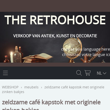
THE RETROHOUSE
VERKOOP VAN ANTIEK, KUNST EN DECORATIE
choose you language here
choisissez votre langue ici
THE RETROHOUSE
NL
WEBSHOP
WEBSHOP
›
meubels
›
zeldzame café kapstok met originele
zinken bakjes
OUTLET
INFO
zeldzame café kapstok met originele
religie
KLANT WORDEN / INLOGGEN