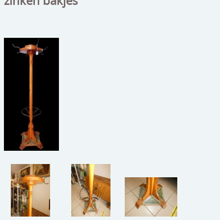
zinken bakjes
beelden
CONTACT
meubels
reclamevoorwerpen/merken
curiosa
schilderijen
porselein/aardewerk
juwelen/horloges/brillen
medailles/munten/bankbiljetten
ets/tekening/litho/gravure
glaswerk
lamp/luchter