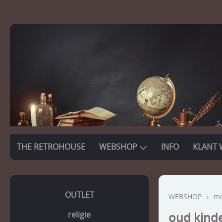
THE RETROHOUSE
WEBSHOP
INFO
KLANT 
OUTLET
WEBSHOP
›
me
religie
oud kind