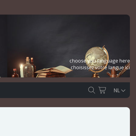
choose you language here
choisissez votre langue ici
NL