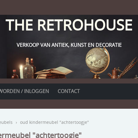
THE RETROHOUSE
VERKOOP VAN ANTIEK, KUNST EN DECORATIE
WORDEN / INLOGGEN
CONTACT
ubels
›
oud kindermeubel "achtertoogje"
ermeubel "achtertoogje"