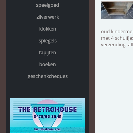
speelgoed
zilverwerk
klokken
oud kindermeu
met 4 schuifje
spiegels
verzending, a
tapijten
boeken
geschenkcheques