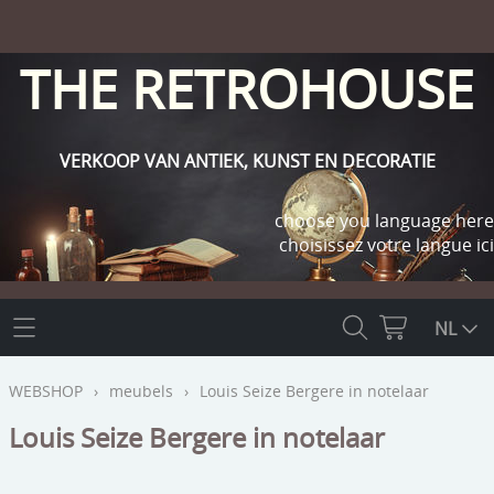
THE RETROHOUSE
VERKOOP VAN ANTIEK, KUNST EN DECORATIE
choose you language here
choisissez votre langue ici
THE RETROHOUSE
NL
WEBSHOP
WEBSHOP
›
meubels
›
Louis Seize Bergere in notelaar
OUTLET
Louis Seize Bergere in notelaar
INFO
religie
KLANT WORDEN / INLOGGEN