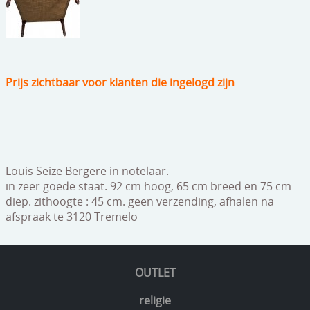
speelgoed
zilverwerk
klokken
Prijs zichtbaar voor klanten die ingelogd zijn
spiegels
tapijten
boeken
Louis Seize Bergere in notelaar.
geschenkcheques
in zeer goede staat. 92 cm hoog, 65 cm breed en 75 cm
diep. zithoogte : 45 cm. geen verzending, afhalen na
afspraak te 3120 Tremelo
OUTLET
religie