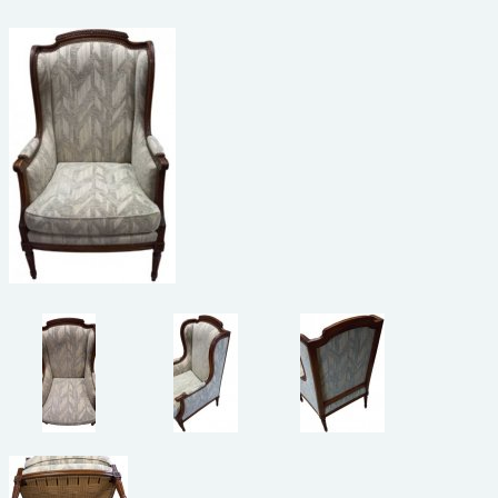
beelden
CONTACT
meubels
reclamevoorwerpen/merken
curiosa
schilderijen
porselein/aardewerk
juwelen/horloges/brillen
medailles/munten/bankbiljetten
ets/tekening/litho/gravure
glaswerk
lamp/luchter