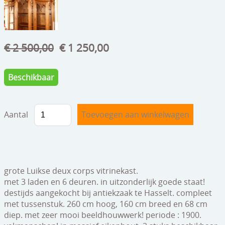
speelgoed
zilverwerk
€ 2 500,00
€ 1 250,00
klokken
spiegels
Beschikbaar
tapijten
boeken
Aantal
geschenkcheques
grote Luikse deux corps vitrinekast.
met 3 laden en 6 deuren. in uitzonderlijk goede staat!
destijds aangekocht bij antiekzaak te Hasselt. compleet
met tussenstuk. 260 cm hoog, 160 cm breed en 68 cm
diep. met zeer mooi beeldhouwwerk! periode : 1900.