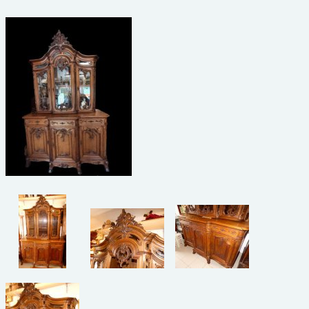
beelden
CONTACT
meubels
reclamevoorwerpen/merken
curiosa
schilderijen
porselein/aardewerk
juwelen/horloges/brillen
medailles/munten/bankbiljetten
ets/tekening/litho/gravure
glaswerk
lamp/luchter