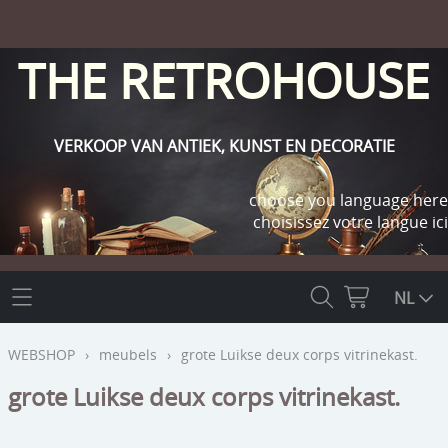
THE RETROHOUSE
VERKOOP VAN ANTIEK, KUNST EN DECORATIE
choose you language here
choisissez votre langue ici
THE RETROHOUSE
NL
WEBSHOP
WEBSHOP
›
meubels
›
grote Luikse deux corps vitrinekast.
OUTLET
grote Luikse deux corps vitrinekast.
INFO
religie
KLANT WORDEN / INLOGGEN