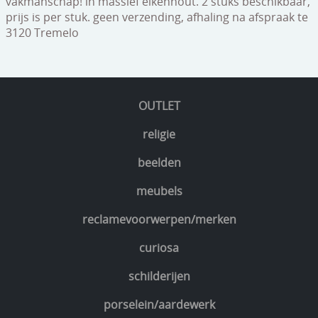
vakmanschap! in massief eikenhout. 2 stuks beschikbaar,
prijs is per stuk. geen verzending, afhaling na afspraak te
3120 Tremelo
OUTLET
religie
beelden
meubels
reclamevoorwerpen/merken
curiosa
schilderijen
porselein/aardewerk