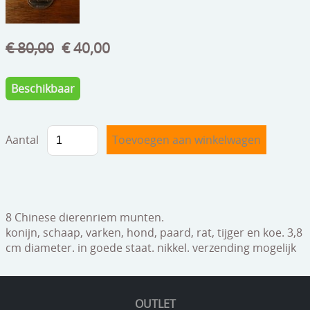
speelgoed
zilverwerk
€ 80,00
€ 40,00
klokken
Beschikbaar
spiegels
tapijten
Aantal
boeken
geschenkcheques
8 Chinese dierenriem munten.
konijn, schaap, varken, hond, paard, rat, tijger en koe. 3,8
cm diameter. in goede staat. nikkel. verzending mogelijk
OUTLET