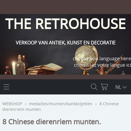
THE RETROHOUSE
VERKOOP VAN ANTIEK, KUNST EN DECORATIE
choose you language here
choisissez votre langue ici
THE RETROHOUSE
NL
WEBSHOP
WEBSHOP
›
medailles/munten/bankbiljetten
›
8 Chinese
dierenriem munten.
OUTLET
INFO
8 Chinese dierenriem munten.
religie
KLANT WORDEN / INLOGGEN