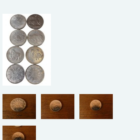
beelden
CONTACT
meubels
reclamevoorwerpen/merken
curiosa
schilderijen
porselein/aardewerk
juwelen/horloges/brillen
medailles/munten/bankbiljetten
ets/tekening/litho/gravure
glaswerk
lamp/luchter