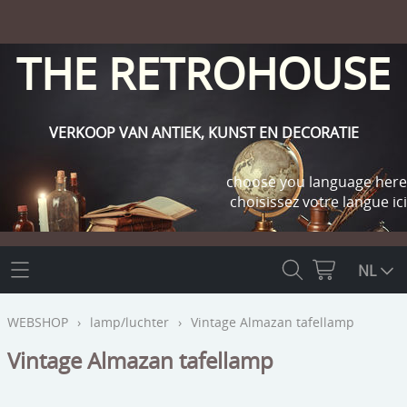
THE RETROHOUSE
VERKOOP VAN ANTIEK, KUNST EN DECORATIE
choose you language here
choisissez votre langue ici
THE RETROHOUSE
NL
WEBSHOP
WEBSHOP
›
lamp/luchter
›
Vintage Almazan tafellamp
OUTLET
Vintage Almazan tafellamp
INFO
religie
KLANT WORDEN / INLOGGEN