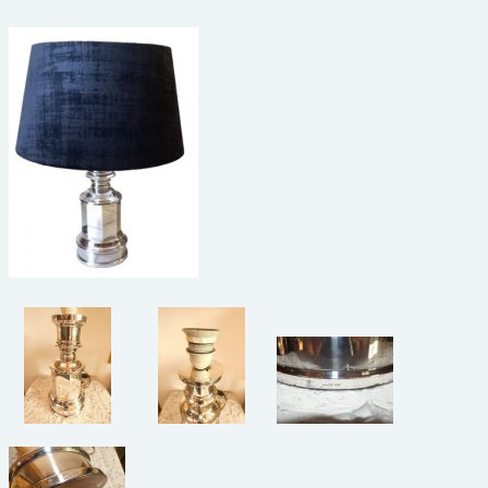
beelden
CONTACT
meubels
reclamevoorwerpen/merken
curiosa
schilderijen
porselein/aardewerk
juwelen/horloges/brillen
medailles/munten/bankbiljetten
ets/tekening/litho/gravure
glaswerk
lamp/luchter