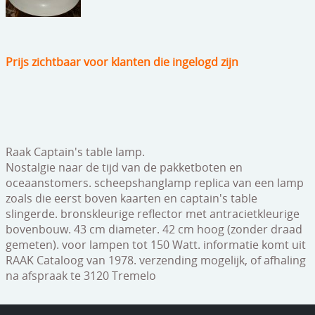
speelgoed
zilverwerk
Prijs zichtbaar voor klanten die ingelogd zijn
klokken
spiegels
tapijten
boeken
Raak Captain's table lamp.
Nostalgie naar de tijd van de pakketboten en
geschenkcheques
oceaanstomers. scheepshanglamp replica van een lamp
zoals die eerst boven kaarten en captain's table
slingerde. bronskleurige reflector met antracietkleurige
bovenbouw. 43 cm diameter. 42 cm hoog (zonder draad
gemeten). voor lampen tot 150 Watt. informatie komt uit
RAAK Cataloog van 1978. verzending mogelijk, of afhaling
na afspraak te 3120 Tremelo