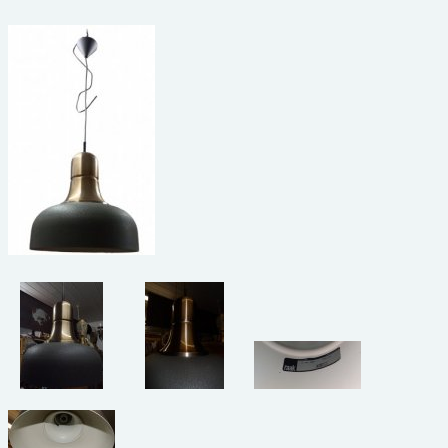
beelden
CONTACT
meubels
reclamevoorwerpen/merken
curiosa
schilderijen
porselein/aardewerk
juwelen/horloges/brillen
medailles/munten/bankbiljetten
ets/tekening/litho/gravure
glaswerk
lamp/luchter