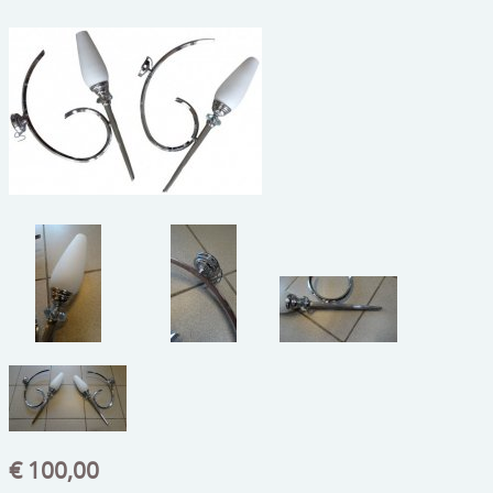
beelden
CONTACT
meubels
reclamevoorwerpen/merken
curiosa
schilderijen
porselein/aardewerk
juwelen/horloges/brillen
medailles/munten/bankbiljetten
ets/tekening/litho/gravure
glaswerk
lamp/luchter
€ 100,00