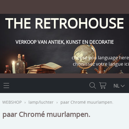
THE RETROHOUSE
VERKOOP VAN ANTIEK, KUNST EN DECORATIE
choose you language here
choisissez votre langue ici
THE RETROHOUSE
NL
WEBSHOP
WEBSHOP
›
lamp/luchter
›
paar Chromé muurlampen.
OUTLET
paar Chromé muurlampen.
INFO
religie
KLANT WORDEN / INLOGGEN