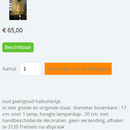
speelgoed
zilverwerk
klokken
€ 65,00
spiegels
Beschikbaar
tapijten
boeken
Aantal
geschenkcheques
oud geel/goud hallustertje.
in zeer goede en originele staat. diameter bovenkant : 17
cm. voor 1 lamp. hoogte lampenkap : 20 cm. met
handbeschilderde decoraties. geen verzending, afhalen
te 3120 Tremelo na afspraak