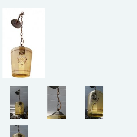
beelden
CONTACT
meubels
reclamevoorwerpen/merken
curiosa
schilderijen
porselein/aardewerk
juwelen/horloges/brillen
medailles/munten/bankbiljetten
ets/tekening/litho/gravure
glaswerk
lamp/luchter