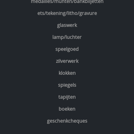
medailles/munten/bankbiljetten
ets/tekening/litho/gravure
glaswerk
lamp/luchter
speelgoed
zilverwerk
klokken
spiegels
tapijten
boeken
geschenkcheques