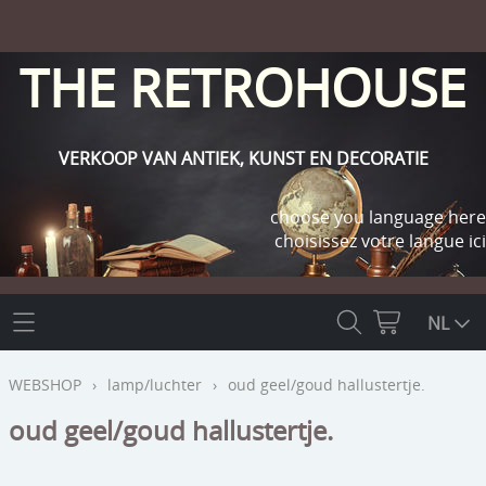
THE RETROHOUSE
VERKOOP VAN ANTIEK, KUNST EN DECORATIE
choose you language here
choisissez votre langue ici
THE RETROHOUSE
NL
WEBSHOP
WEBSHOP
›
lamp/luchter
›
oud geel/goud hallustertje.
OUTLET
oud geel/goud hallustertje.
INFO
religie
KLANT WORDEN / INLOGGEN