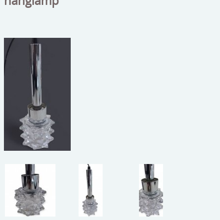
hanglamp
beelden
CONTACT
meubels
reclamevoorwerpen/merken
curiosa
schilderijen
porselein/aardewerk
juwelen/horloges/brillen
medailles/munten/bankbiljetten
ets/tekening/litho/gravure
glaswerk
lamp/luchter