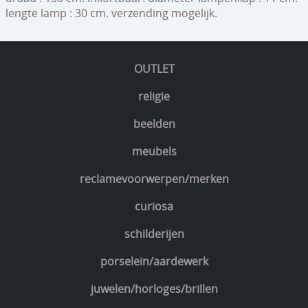
lengte lamp : 30 cm. verzending mogelijk.
OUTLET
religie
beelden
meubels
reclamevoorwerpen/merken
curiosa
schilderijen
porselein/aardewerk
juwelen/horloges/brillen