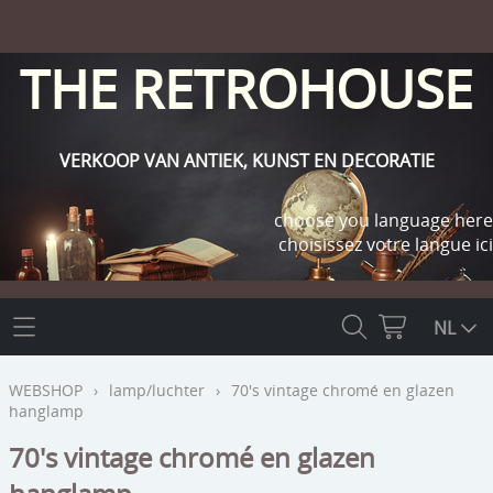
THE RETROHOUSE
VERKOOP VAN ANTIEK, KUNST EN DECORATIE
choose you language here
choisissez votre langue ici
THE RETROHOUSE
NL
WEBSHOP
WEBSHOP
›
lamp/luchter
›
70's vintage chromé en glazen
hanglamp
OUTLET
INFO
70's vintage chromé en glazen
religie
KLANT WORDEN / INLOGGEN