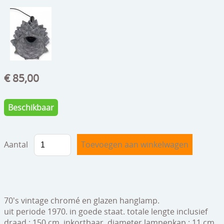
speelgoed
zilverwerk
klokken
spiegels
€ 85,00
tapijten
boeken
Beschikbaar
geschenkcheques
Aantal
70's vintage chromé en glazen hanglamp.
uit periode 1970. in goede staat. totale lengte inclusief
draad : 150 cm. inkortbaar. diameter lampenkap : 11 cm.