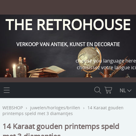
THE RETROHOUSE
VERKOOP VAN ANTIEK, KUNST EN DECORATIE
choose you language here
choisissez votre langue ici
THE RETROHOUSE
NL
WEBSHOP
WEBSHOP
›
juwelen/horloges/brillen
›
14 Karaat gouden
printemps speld met 3 diamantjes
OUTLET
INFO
14 Karaat gouden printemps speld
religie
KLANT WORDEN / INLOGGEN