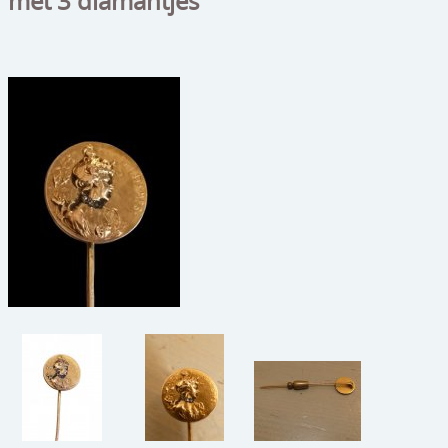
met 3 diamantjes
beelden
CONTACT
meubels
reclamevoorwerpen/merken
curiosa
schilderijen
porselein/aardewerk
juwelen/horloges/brillen
medailles/munten/bankbiljetten
ets/tekening/litho/gravure
glaswerk
lamp/luchter