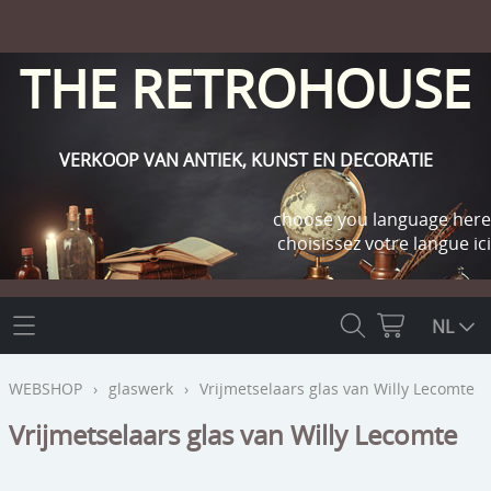
THE RETROHOUSE
VERKOOP VAN ANTIEK, KUNST EN DECORATIE
choose you language here
choisissez votre langue ici
THE RETROHOUSE
NL
WEBSHOP
WEBSHOP
›
glaswerk
›
Vrijmetselaars glas van Willy Lecomte
OUTLET
Vrijmetselaars glas van Willy Lecomte
INFO
religie
KLANT WORDEN / INLOGGEN