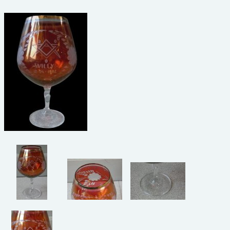
beelden
CONTACT
meubels
reclamevoorwerpen/merken
curiosa
schilderijen
porselein/aardewerk
juwelen/horloges/brillen
medailles/munten/bankbiljetten
ets/tekening/litho/gravure
glaswerk
lamp/luchter