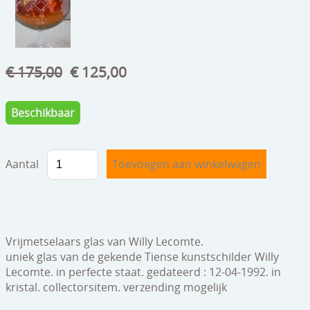
speelgoed
zilverwerk
klokken
€ 175,00
€ 125,00
spiegels
Beschikbaar
tapijten
boeken
Aantal
geschenkcheques
Vrijmetselaars glas van Willy Lecomte.
uniek glas van de gekende Tiense kunstschilder Willy
Lecomte. in perfecte staat. gedateerd : 12-04-1992. in
kristal. collectorsitem. verzending mogelijk