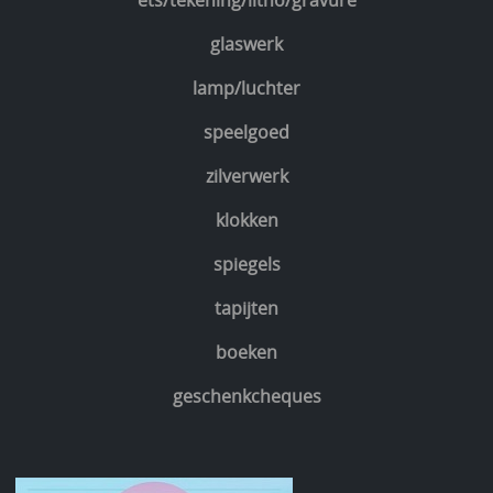
ets/tekening/litho/gravure
glaswerk
lamp/luchter
speelgoed
zilverwerk
klokken
spiegels
tapijten
boeken
geschenkcheques