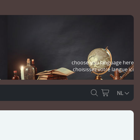
choose you language here
choisissez votre langue ici
NL