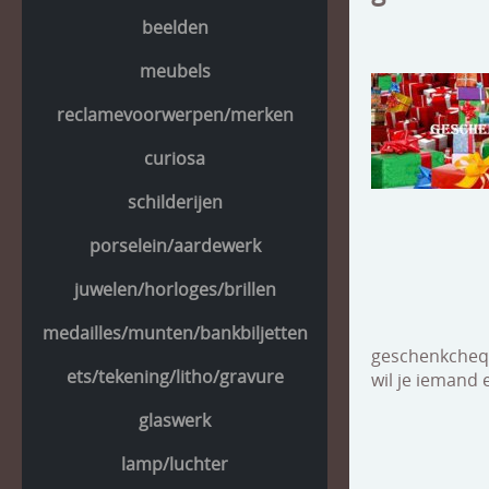
beelden
meubels
reclamevoorwerpen/merken
curiosa
schilderijen
porselein/aardewerk
juwelen/horloges/brillen
medailles/munten/bankbiljetten
geschenkcheq
ets/tekening/litho/gravure
wil je iemand
glaswerk
lamp/luchter