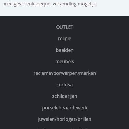
onze geschenkcheque. verzending mogelijk.
speelgoed
zilverwerk
OUTLET
klokken
religie
spiegels
beelden
tapijten
meubels
boeken
reclamevoorwerpen/merken
geschenkcheques
curiosa
schilderijen
porselein/aardewerk
juwelen/horloges/brillen