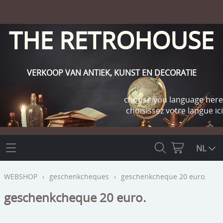
THE RETROHOUSE
VERKOOP VAN ANTIEK, KUNST EN DECORATIE
choose you language here
choisissez votre langue ici
THE RETROHOUSE
NL
WEBSHOP
WEBSHOP
›
geschenkcheques
›
geschenkcheque 20 euro.
OUTLET
geschenkcheque 20 euro.
INFO
religie
KLANT WORDEN / INLOGGEN