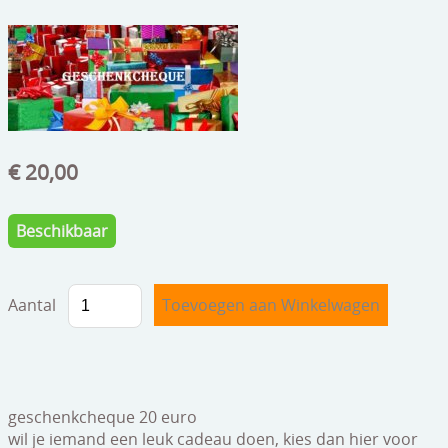
beelden
CONTACT
meubels
reclamevoorwerpen/merken
curiosa
€ 20,00
schilderijen
porselein/aardewerk
Beschikbaar
juwelen/horloges/brillen
medailles/munten/bankbiljetten
Aantal
ets/tekening/litho/gravure
glaswerk
geschenkcheque 20 euro
lamp/luchter
wil je iemand een leuk cadeau doen, kies dan hier voor