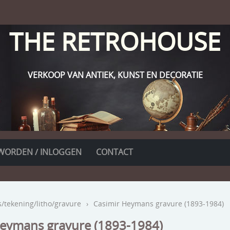
THE RETROHOUSE
VERKOOP VAN ANTIEK, KUNST EN DECORATIE
WORDEN / INLOGGEN
CONTACT
s/tekening/litho/gravure
›
Casimir Heymans gravure (1893-1984)
Heymans gravure (1893-1984)