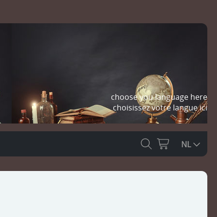
choose you language here
choisissez votre langue ici
NL