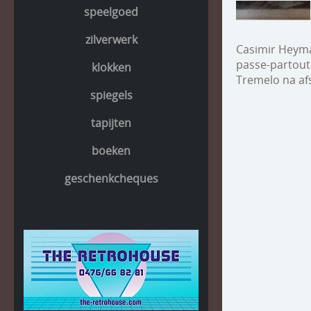
speelgoed
zilverwerk
Casimir Heyma
passe-partout
klokken
Tremelo na af
spiegels
tapijten
boeken
geschenkcheques