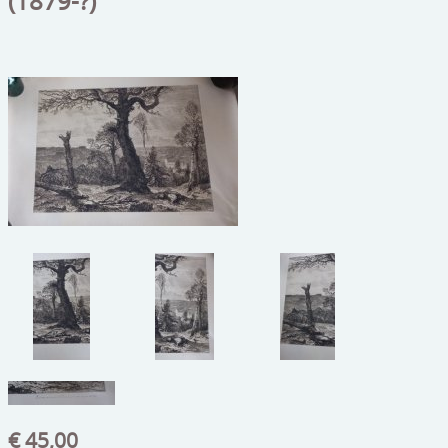
(1879-?)
beelden
CONTACT
meubels
reclamevoorwerpen/merken
curiosa
schilderijen
porselein/aardewerk
juwelen/horloges/brillen
medailles/munten/bankbiljetten
ets/tekening/litho/gravure
glaswerk
lamp/luchter
€ 45,00