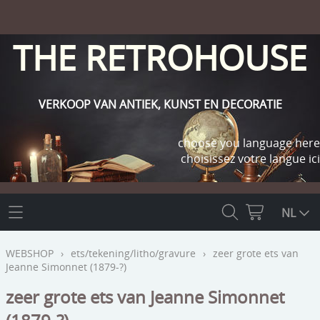
THE RETROHOUSE
VERKOOP VAN ANTIEK, KUNST EN DECORATIE
choose you language here
choisissez votre langue ici
THE RETROHOUSE
NL
WEBSHOP
WEBSHOP
›
ets/tekening/litho/gravure
›
zeer grote ets van
Jeanne Simonnet (1879-?)
OUTLET
INFO
zeer grote ets van Jeanne Simonnet
religie
KLANT WORDEN / INLOGGEN