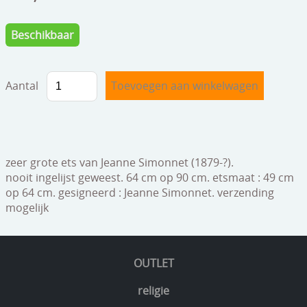
speelgoed
Beschikbaar
zilverwerk
klokken
Aantal
spiegels
tapijten
boeken
zeer grote ets van Jeanne Simonnet (1879-?).
geschenkcheques
nooit ingelijst geweest. 64 cm op 90 cm. etsmaat : 49 cm
op 64 cm. gesigneerd : Jeanne Simonnet. verzending
mogelijk
OUTLET
religie