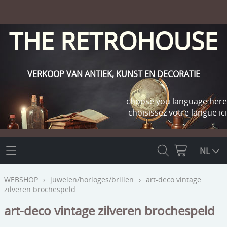
THE RETROHOUSE
VERKOOP VAN ANTIEK, KUNST EN DECORATIE
choose you language here
choisissez votre langue ici
THE RETROHOUSE
NL
WEBSHOP
WEBSHOP
›
juwelen/horloges/brillen
›
art-deco vintage
zilveren brochespeld
OUTLET
INFO
art-deco vintage zilveren brochespeld
religie
KLANT WORDEN / INLOGGEN