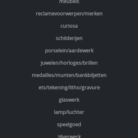
meubels
reclamevoorwerpen/merken
curiosa
schilderijen
porselein/aardewerk
juwelen/horloges/brillen
medailles/munten/bankbiljetten
ets/tekening/litho/gravure
glaswerk
lamp/luchter
speelgoed
zilverwerk