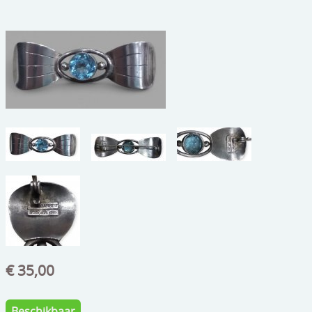
beelden
CONTACT
meubels
reclamevoorwerpen/merken
curiosa
schilderijen
porselein/aardewerk
juwelen/horloges/brillen
medailles/munten/bankbiljetten
ets/tekening/litho/gravure
glaswerk
€ 35,00
lamp/luchter
Beschikbaar