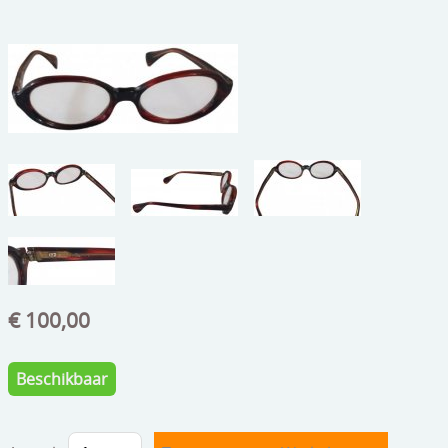
beelden
CONTACT
meubels
reclamevoorwerpen/merken
curiosa
schilderijen
porselein/aardewerk
juwelen/horloges/brillen
medailles/munten/bankbiljetten
€ 100,00
ets/tekening/litho/gravure
Beschikbaar
glaswerk
lamp/luchter