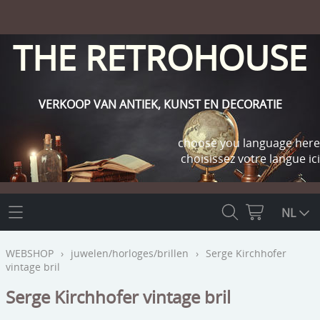
THE RETROHOUSE
VERKOOP VAN ANTIEK, KUNST EN DECORATIE
choose you language here
choisissez votre langue ici
THE RETROHOUSE
NL
WEBSHOP
WEBSHOP
›
juwelen/horloges/brillen
›
Serge Kirchhofer
vintage bril
OUTLET
INFO
Serge Kirchhofer vintage bril
religie
KLANT WORDEN / INLOGGEN