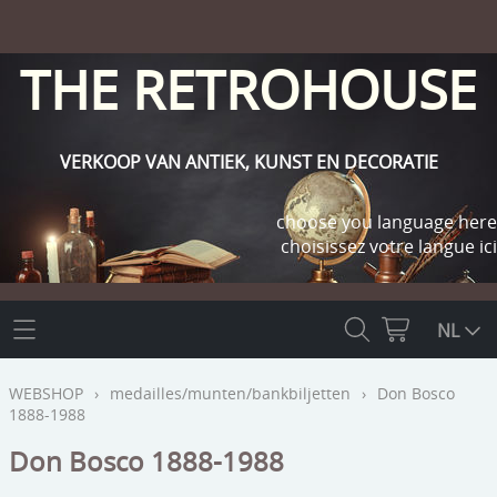
THE RETROHOUSE
VERKOOP VAN ANTIEK, KUNST EN DECORATIE
choose you language here
choisissez votre langue ici
THE RETROHOUSE
NL
WEBSHOP
WEBSHOP
›
medailles/munten/bankbiljetten
›
Don Bosco
1888-1988
OUTLET
INFO
Don Bosco 1888-1988
religie
KLANT WORDEN / INLOGGEN