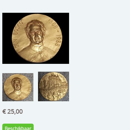
beelden
CONTACT
meubels
reclamevoorwerpen/merken
curiosa
schilderijen
porselein/aardewerk
juwelen/horloges/brillen
medailles/munten/bankbiljetten
ets/tekening/litho/gravure
€ 25,00
glaswerk
lamp/luchter
Beschikbaar