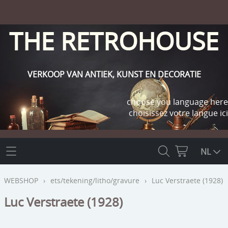
THE RETROHOUSE
VERKOOP VAN ANTIEK, KUNST EN DECORATIE
choose you language here
choisissez votre langue ici
THE RETROHOUSE
NL
WEBSHOP
WEBSHOP
›
ets/tekening/litho/gravure
›
Luc Verstraete (1928)
OUTLET
Luc Verstraete (1928)
INFO
religie
KLANT WORDEN / INLOGGEN