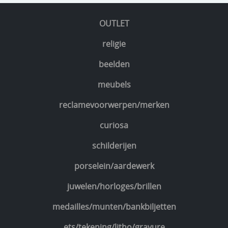
OUTLET
religie
beelden
meubels
reclamevoorwerpen/merken
curiosa
schilderijen
porselein/aardewerk
juwelen/horloges/brillen
medailles/munten/bankbiljetten
ets/tekening/litho/gravure