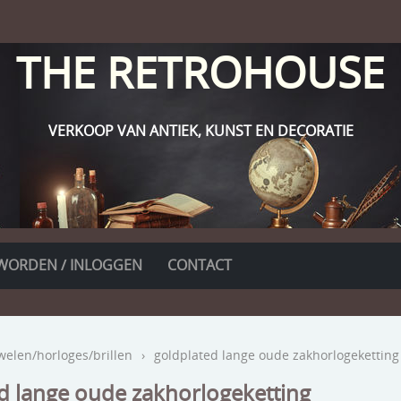
THE RETROHOUSE
VERKOOP VAN ANTIEK, KUNST EN DECORATIE
WORDEN / INLOGGEN
CONTACT
welen/horloges/brillen
›
goldplated lange oude zakhorlogeketting
d lange oude zakhorlogeketting