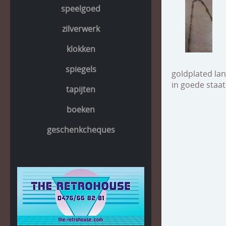
speelgoed
zilverwerk
klokken
spiegels
goldplated la
in goede staat
tapijten
boeken
geschenkcheques