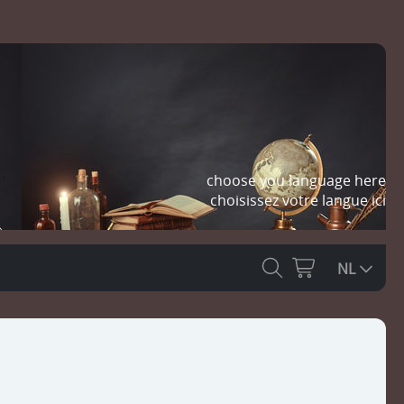
choose you language here
choisissez votre langue ici
NL