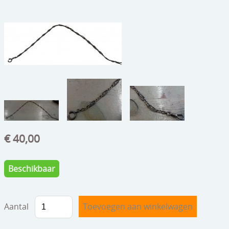
beelden
CONTACT
meubels
reclamevoorwerpen/merken
curiosa
schilderijen
porselein/aardewerk
juwelen/horloges/brillen
€ 40,00
medailles/munten/bankbiljetten
Beschikbaar
ets/tekening/litho/gravure
glaswerk
Aantal
lamp/luchter