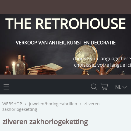
THE RETROHOUSE
VERKOOP VAN ANTIEK, KUNST EN DECORATIE
choose you language here
choisissez votre langue ici
THE RETROHOUSE
NL
WEBSHOP
WEBSHOP
›
juwelen/horloges/brillen
›
zilveren
zakhorlogeketting
OUTLET
INFO
zilveren zakhorlogeketting
religie
KLANT WORDEN / INLOGGEN