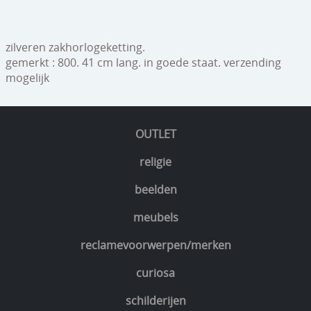
speelgoed
zilverwerk
zilveren zakhorlogeketting.
gemerkt : 800. 41 cm lang. in goede staat. verzending
klokken
mogelijk
spiegels
tapijten
OUTLET
boeken
religie
geschenkcheques
beelden
meubels
reclamevoorwerpen/merken
curiosa
schilderijen