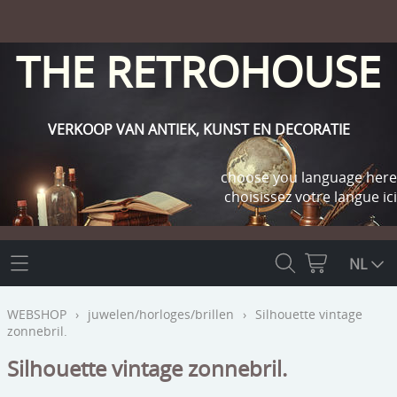
THE RETROHOUSE
VERKOOP VAN ANTIEK, KUNST EN DECORATIE
choose you language here
choisissez votre langue ici
THE RETROHOUSE
NL
WEBSHOP
WEBSHOP
›
juwelen/horloges/brillen
›
Silhouette vintage
zonnebril.
OUTLET
INFO
Silhouette vintage zonnebril.
religie
KLANT WORDEN / INLOGGEN