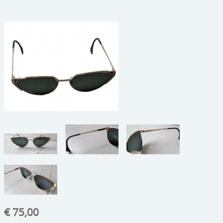
beelden
CONTACT
meubels
reclamevoorwerpen/merken
curiosa
schilderijen
porselein/aardewerk
juwelen/horloges/brillen
medailles/munten/bankbiljetten
ets/tekening/litho/gravure
glaswerk
lamp/luchter
€ 75,00