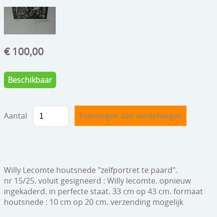
speelgoed
zilverwerk
klokken
€ 100,00
spiegels
Beschikbaar
tapijten
boeken
Aantal
geschenkcheques
Willy Lecomte houtsnede "zelfportret te paard".
nr 15/25. voluit gesigneerd : Willy lecomte. opnieuw
ingekaderd. in perfecte staat. 33 cm op 43 cm. formaat
houtsnede : 10 cm op 20 cm. verzending mogelijk