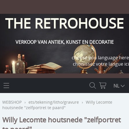
THE RETROHOUSE
VERKOOP VAN ANTIEK, KUNST EN DECORATIE
choose you language here
choisissez votre langue ici
THE RETROHOUSE
NL
WEBSHOP
WEBSHOP
›
ets/tekening/litho/gravure
›
Willy Lecomte
houtsnede "zelfportret te paard"
OUTLET
INFO
Willy Lecomte houtsnede "zelfportret
religie
KLANT WORDEN / INLOGGEN