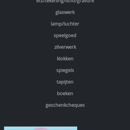
ets/tekening/litho/gravure
glaswerk
lamp/luchter
speelgoed
zilverwerk
klokken
spiegels
tapijten
boeken
geschenkcheques