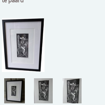
te paard"
beelden
CONTACT
meubels
reclamevoorwerpen/merken
curiosa
schilderijen
porselein/aardewerk
juwelen/horloges/brillen
medailles/munten/bankbiljetten
ets/tekening/litho/gravure
glaswerk
lamp/luchter