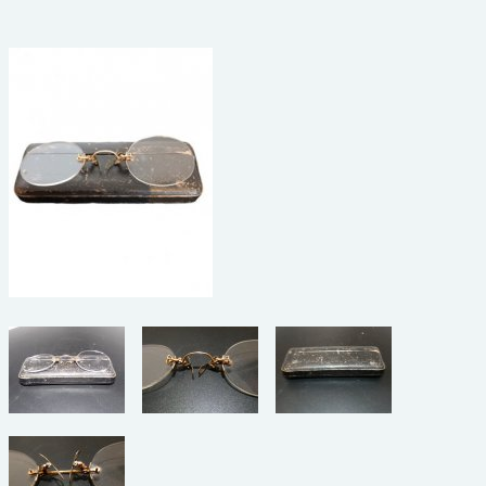
beelden
CONTACT
meubels
reclamevoorwerpen/merken
curiosa
schilderijen
porselein/aardewerk
juwelen/horloges/brillen
medailles/munten/bankbiljetten
ets/tekening/litho/gravure
glaswerk
lamp/luchter