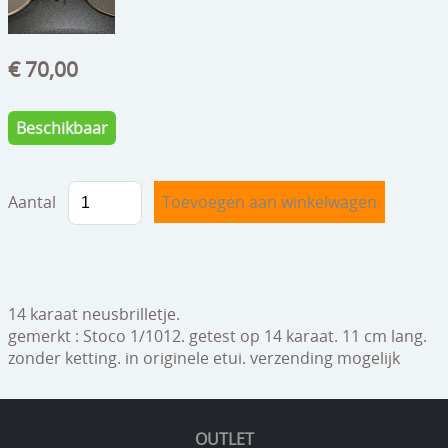
speelgoed
zilverwerk
€ 70,00
klokken
Beschikbaar
spiegels
tapijten
Aantal
boeken
geschenkcheques
14 karaat neusbrilletje.
gemerkt : Stoco 1/1012. getest op 14 karaat. 11 cm lang.
zonder ketting. in originele etui. verzending mogelijk
OUTLET