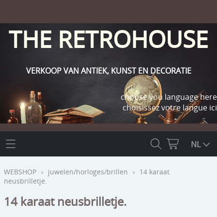
THE RETROHOUSE
VERKOOP VAN ANTIEK, KUNST EN DECORATIE
choose you language here
choisissez votre langue ici
THE RETROHOUSE
NL
WEBSHOP
WEBSHOP
›
juwelen/horloges/brillen
›
14 karaat
neusbrilletje.
OUTLET
INFO
14 karaat neusbrilletje.
religie
KLANT WORDEN / INLOGGEN