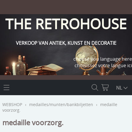
THE RETROHOUSE
VERKOOP VAN ANTIEK, KUNST EN DECORATIE
choose you language here
choisissez votre langue ici
THE RETROHOUSE
NL
WEBSHOP
WEBSHOP
›
medailles/munten/bankbiljetten
›
medaille
voorzorg.
OUTLET
INFO
medaille voorzorg.
religie
KLANT WORDEN / INLOGGEN