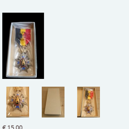
beelden
CONTACT
meubels
reclamevoorwerpen/merken
curiosa
schilderijen
porselein/aardewerk
juwelen/horloges/brillen
medailles/munten/bankbiljetten
ets/tekening/litho/gravure
glaswerk
lamp/luchter
€ 15,00