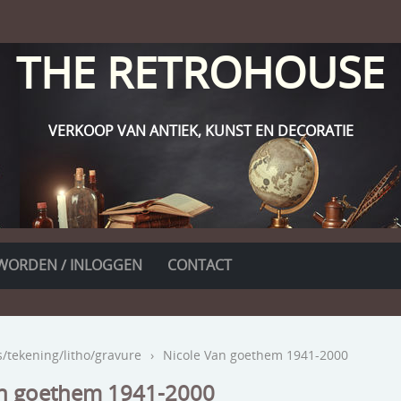
THE RETROHOUSE
VERKOOP VAN ANTIEK, KUNST EN DECORATIE
WORDEN / INLOGGEN
CONTACT
s/tekening/litho/gravure
›
Nicole Van goethem 1941-2000
an goethem 1941-2000