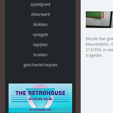
speelgoed
zilverwerk
klokken
spiegels
Nicole Van go
kleurenlitho. 
tapijten
213/350. in ze
boeken
tragedie.
geschenkcheques