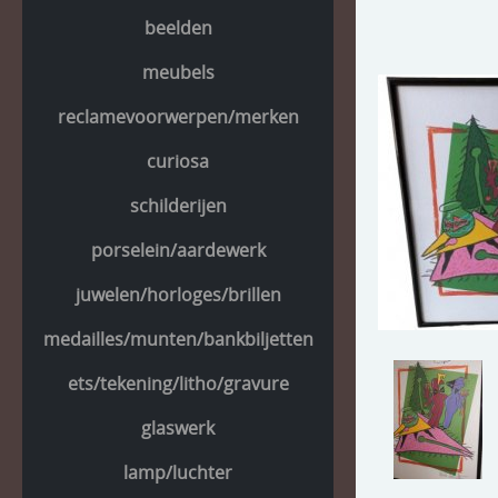
beelden
meubels
reclamevoorwerpen/merken
curiosa
schilderijen
porselein/aardewerk
juwelen/horloges/brillen
medailles/munten/bankbiljetten
ets/tekening/litho/gravure
glaswerk
lamp/luchter