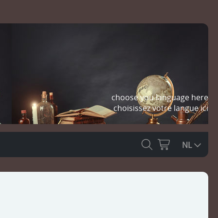
choose you language here
choisissez votre langue ici
NL