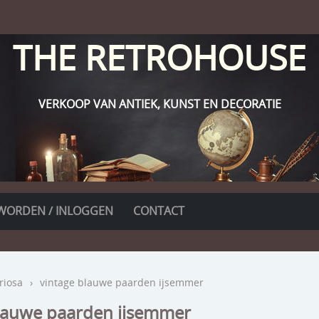
THE RETROHOUSE
VERKOOP VAN ANTIEK, KUNST EN DECORATIE
WORDEN / INLOGGEN
CONTACT
riosa
›
vintage blauwe paarden ijsemmer
blauwe paarden ijsemmer