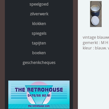
speelgoed
zilverwerk
klokken
spiegels
vintage blauw
gemerkt : M H
tapijten
kleur : blauw.
boeken
geschenkcheques