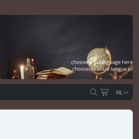
choose you language here
choisissez votre langue ici
NL