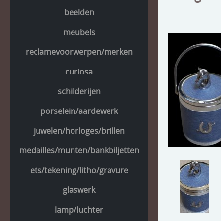
beelden
meubels
reclamevoorwerpen/merken
curiosa
schilderijen
porselein/aardewerk
juwelen/horloges/brillen
medailles/munten/bankbiljetten
ets/tekening/litho/gravure
glaswerk
lamp/luchter