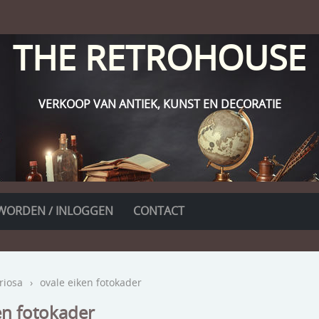
THE RETROHOUSE
VERKOOP VAN ANTIEK, KUNST EN DECORATIE
WORDEN / INLOGGEN
CONTACT
riosa
›
ovale eiken fotokader
en fotokader