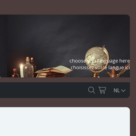
choose you language here
choisissez votre langue ici
NL