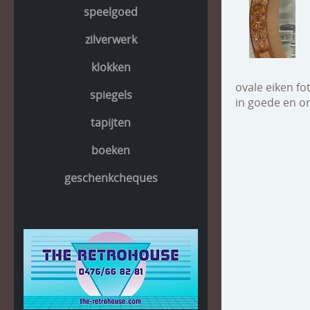
speelgoed
zilverwerk
klokken
ovale eiken fo
spiegels
in goede en or
tapijten
boeken
geschenkcheques