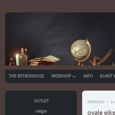
THE RETROHOUSE
WEBSHOP
INFO
KLANT 
OUTLET
WEBSHOP
›
cu
religie
ovale eik